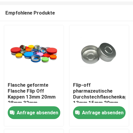
Empfohlene Produkte
Flasche geformte
Flip-off
Flasche Flip Off
pharmazeutische
Zu Hause
Kappen 13mm 20mm
Durchstechflaschenkapp
28mm 32mm
13mm 15mm 20mm
28mm
Anfrage absenden
Anfrage absenden
Produkte
Über uns