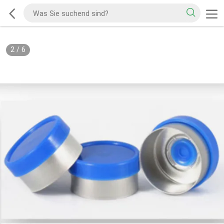
2
/
6