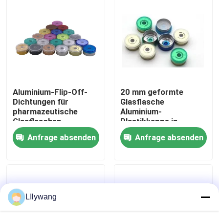
Werksbesichtigung
Qualitätskontrolle
Kontakt mit uns
Aluminium-Flip-Off-
20 mm geformte
Dichtungen für
Glasflasche
pharmazeutische
Aluminium-
Neuigkeiten
Glasflaschen
Plastikkappe in
verschiedenen Größen
Anfrage absenden
Anfrage absenden
blog
Fläschchen aus Borosilikatglas
LIlywang
Röhrenglasphiolen