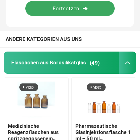
ANDERE KATEGORIEN AUS UNS
Fläschchen aus Borosilikatglas
(49)
Zu Hause
Produkte
Medizinische
Pharmazeutische
Reagenzflaschen aus
Glasinjektionsflasche 1
Über uns
spritzgegossenem
ml – 50 ml