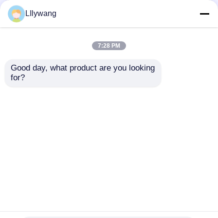
10 ml, 30 ml, 100 ml
5 ml bis 100 ml
LIlywang
Braunglas-
geformte Glasflasche
Reagenzflasche,
mit
geformte Antibiotika-
Schwefelbehandlung
7:28 PM
Glasflasche
Bestpreis
Bestpreis
Good day, what product are you looking 
for?
Kontakt
Kontakt
Sehen Sie mehr an
Startseite
Über uns
Kontakt
Desktop Site
Sitemap
Datenschutzrichtlinie