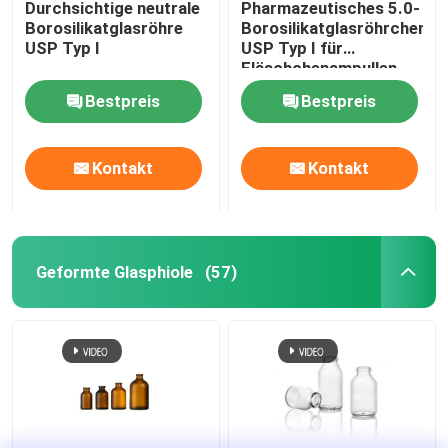
Durchsichtige neutrale
Pharmazeutisches 5.0-
Borosilikatglasröhre
Borosilikatglasröhrchen
USP Typ I
USP Typ I für
Fläschchenampullen
Bestpreis
Bestpreis
Kontakt
Kontakt
Geformte Glasphiole
(57)