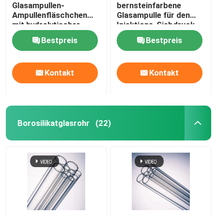
Glasampullen-
bernsteinfarbene
Ampullenfläschchen
Glasampulle für den
Fläschchen-Aluminiumkappe
mit hydrolytischer
Injektions-Siebdruck
Beständigkeit
Bestpreis
Bestpreis
verbessern die
Arzneimittelstabilität
Braunglasröhre
Kontakt
Kontakt
Orale Flüssigkeitsflasche
Borosilikatglasrohr
(22)