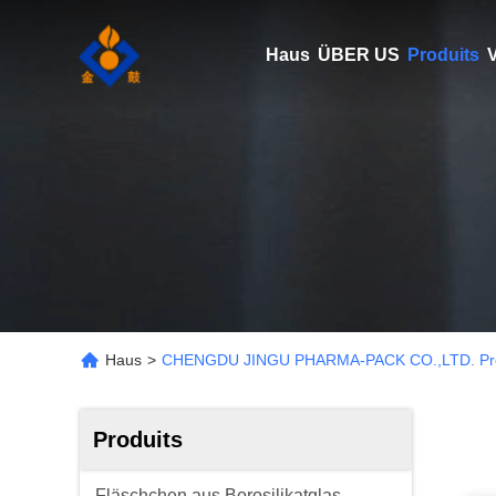
Haus
ÜBER US
Produits
V
Haus
>
CHENGDU JINGU PHARMA-PACK CO.,LTD. Pro
Produits
Fläschchen aus Borosilikatglas