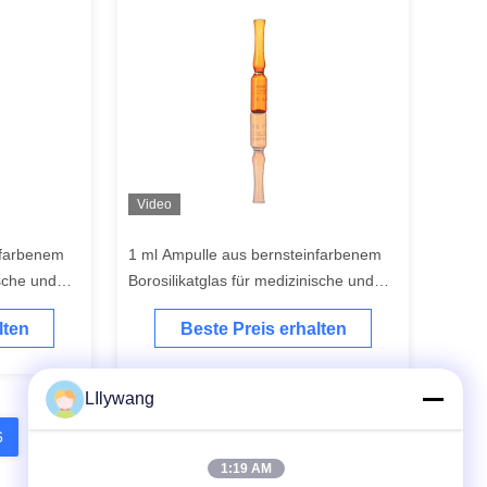
Video
nfarbenem
1 ml Ampulle aus bernsteinfarbenem
ische und
Borosilikatglas für medizinische und
kosmetische Zwecke
lten
Beste Preis erhalten
LIlywang
6
7
8
9
1:19 AM