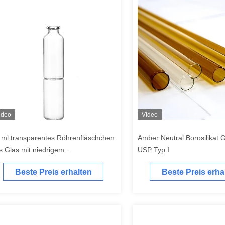
ideo
Video
 ml transparentes Röhrenfläschchen
Amber Neutral Borosilikat 
s Glas mit niedrigem
USP Typ I
rosilikatgehalt für pharmazeutische
Beste Preis erhalten
Beste Preis erha
ecke