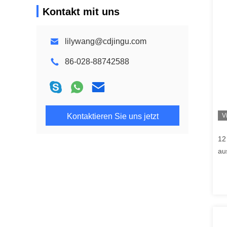
Kontakt mit uns
lilywang@cdjingu.com
86-028-88742588
Kontaktieren Sie uns jetzt
V
12
au
Bo
Zw