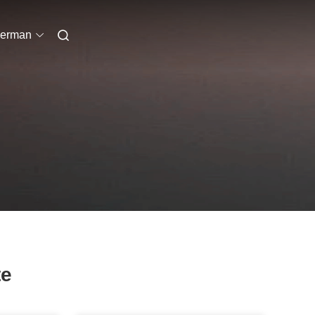
erman
te