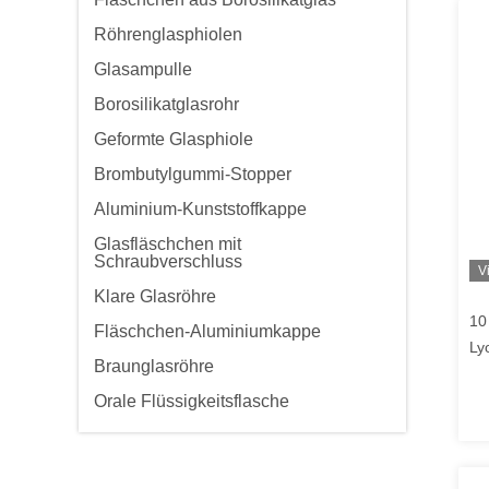
Röhrenglasphiolen
Glasampulle
Borosilikatglasrohr
Geformte Glasphiole
Brombutylgummi-Stopper
Aluminium-Kunststoffkappe
Glasfläschchen mit
Schraubverschluss
V
Klare Glasröhre
10
Fläschchen-Aluminiumkappe
Ly
Braunglasröhre
DM
Orale Flüssigkeitsflasche