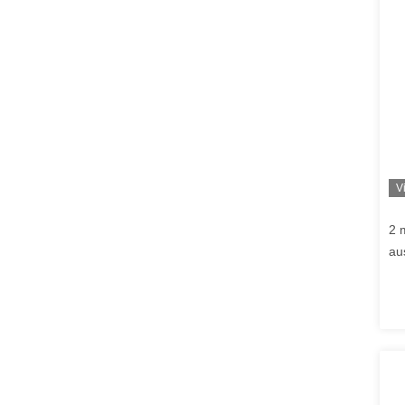
V
2 
au
CB