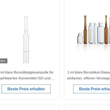
ideo
 ml klare Borosilikatglasampulle für
1 ml klare Borosilikat-Glas
ophilisiertes Arzneimittel ISO und
einfacher, offenen Versiege
F registriert
für medizinische und kosme
Beste Preis erhalten
Beste Preis erha
Zwecke