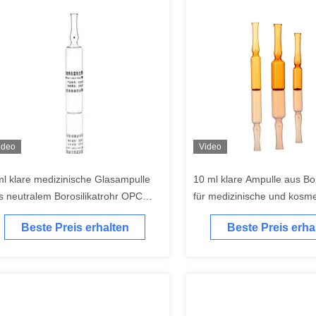
ideo
Video
ml klare medizinische Glasampulle
10 ml klare Ampulle aus Bor
s neutralem Borosilikatrohr OPC
für medizinische und kosme
R SCR
Zwecke
Beste Preis erhalten
Beste Preis erha