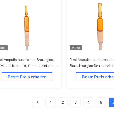
ideo
Video
ml-Ampulle aus klarem Braunglas,
2 ml Ampulle aus bernstei
dividuell bedruckt, für medizinische
Borosilikatglas für medizin
d kosmetische Zwecke
kosmetische Zwecke
Beste Preis erhalten
Beste Preis erha
2
3
4
5