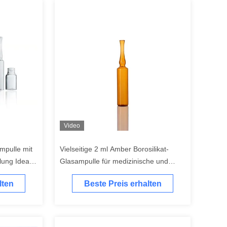
Video
ampulle mit
Vielseitige 2 ml Amber Borosilikat-
lung Ideal
Glasampulle für medizinische und
tische
kosmetische Zwecke
lten
Beste Preis erhalten