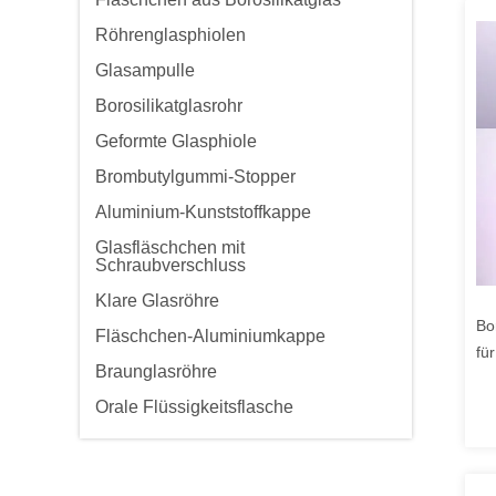
Röhrenglasphiolen
Glasampulle
Borosilikatglasrohr
Geformte Glasphiole
Brombutylgummi-Stopper
Aluminium-Kunststoffkappe
Glasfläschchen mit
Schraubverschluss
Klare Glasröhre
Bo
Fläschchen-Aluminiumkappe
fü
Braunglasröhre
rö
Orale Flüssigkeitsflasche