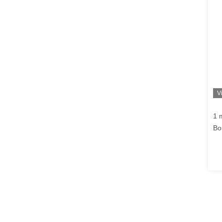
V
1 
Bo