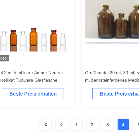
ideo
ml 2 ml 5 ml klare Amber Neutral
Großhandel 20 ml, 30 ml, 5
rosilikat Tubulare Glasflasche
m, bernsteinfarbenes Mediz
pharmazeutische Flasche, 
Beste Preis erhalten
Beste Preis erha
Injektionsfläschchen für Ant
1
2
3
4