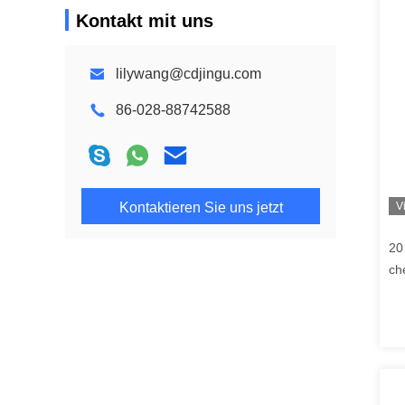
Kontakt mit uns
lilywang@cdjingu.com
86-028-88742588
Kontaktieren Sie uns jetzt
V
20
ch
Am