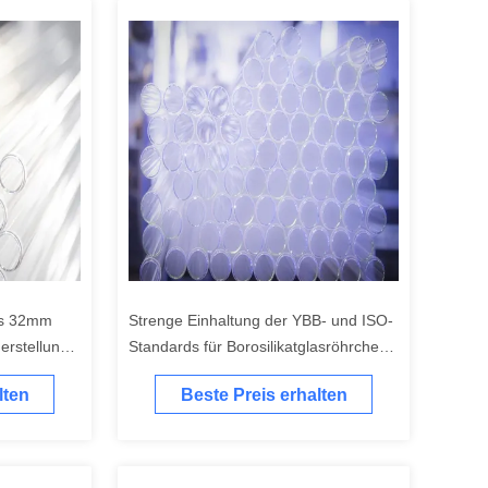
is 32mm
Strenge Einhaltung der YBB- und ISO-
Herstellung
Standards für Borosilikatglasröhrchen
renförmigem
für Chengdu-Schifffahrtshäfen
lten
Beste Preis erhalten