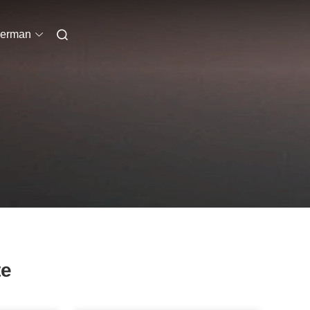
erman
te