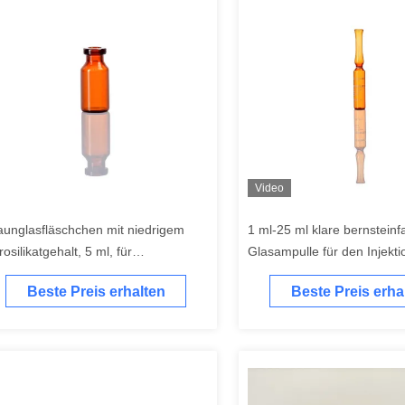
Video
aunglasfläschchen mit niedrigem
1 ml-25 ml klare bernstein
osilikatgehalt, 5 ml, für
Glasampulle für den Injekti
armazeutische, flüssige,
Siebdruck
Beste Preis erhalten
Beste Preis erha
dizinische Zwecke