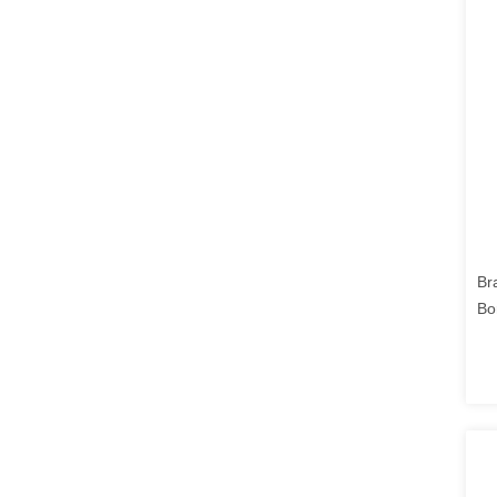
Br
Bor
ph
me