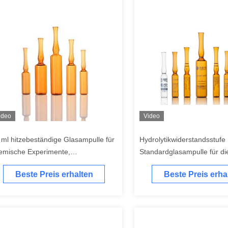
ideo
Video
 ml hitzebeständige Glasampulle für
Hydrolytikwiderstandsstufe
emische Experimente,
Standardglasampulle für di
pullenfläschchen
pharmazeutische Industrie
Beste Preis erhalten
Beste Preis erha