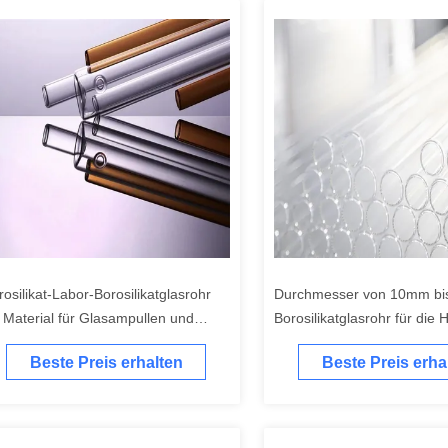
rosilikat-Labor-Borosilikatglasrohr
Durchmesser von 10mm b
r Material für Glasampullen und
Borosilikatglasrohr für die 
hrenförmige Vials
von Glasampullen und röh
Beste Preis erhalten
Beste Preis erha
Vialmaterial