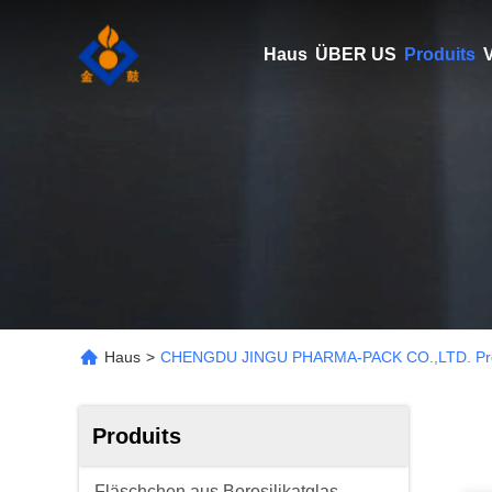
Haus
ÜBER US
Produits
V
Haus
>
CHENGDU JINGU PHARMA-PACK CO.,LTD. Pro
Produits
Fläschchen aus Borosilikatglas