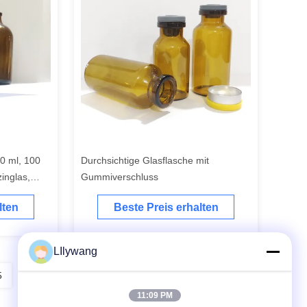
0 ml, 100
Durchsichtige Glasflasche mit
inglas,
Gummiverschluss
geformte
lten
Beste Preis erhalten
ibiotika
LIlywang
5
6
7
8
11:09 PM