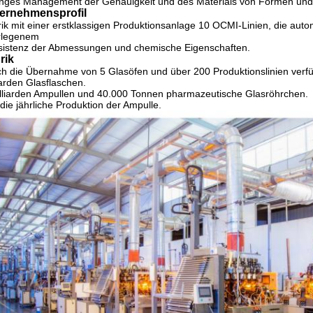
nges Management der Genauigkeit und des Materials von Formen und
ernehmensprofil
ik mit einer erstklassigen Produktionsanlage 10 OCMI-Linien, die au
rlegenem
sistenz der Abmessungen und chemische Eigenschaften.
rik
h die Übernahme von 5 Glasöfen und über 200 Produktionslinien verfüg
iarden Glasflaschen.
lliarden Ampullen und 40.000 Tonnen pharmazeutische Glasröhrchen.
die jährliche Produktion der Ampulle.