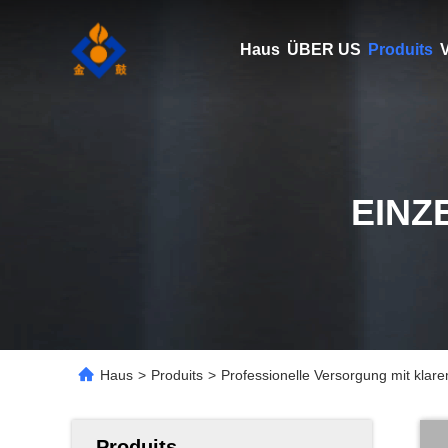
Haus
ÜBER US
Produits
V
EINZ
Haus
>
Produits
>
Professionelle Versorgung mit klar
Produits