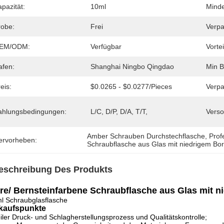
pazität:
10ml
Minde
robe:
Frei
Verpa
EM/ODM:
Verfügbar
Vortei
afen:
Shanghai Ningbo Qingdao
Min B
eis:
$0.0265 - $0.0277/pieces
Verpa
ahlungsbedingungen:
L/C, D/P, D/A, T/T,
Verso
Amber Schrauben Durchstechflasche
, 
Prof
ervorheben:
Schraubflasche aus Glas mit niedrigem Boro
eschreibung Des Produkts
re/ Bernsteinfarbene Schraubflasche aus Glas mit ni
l Schraubglasflasche
kaufspunkte
iler Druck- und Schlagherstellungsprozess und Qualitätskontrolle;