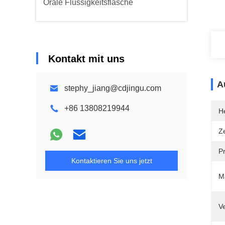
Orale Flüssigkeitsflasche
Kontakt mit uns
A
stephy_jiang@cdjingu.com
+86 13808219944
He
Ze
P
Kontaktieren Sie uns jetzt
Ma
V