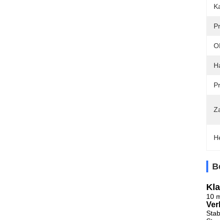
Ka
P
O
H
Pr
Z
H
B
Kla
10 m
Ver
Stab