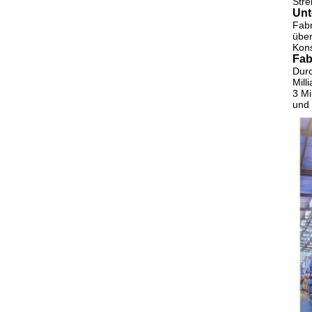
Stre
Unt
Fabr
übe
Kon
Fab
Durc
Mill
3 Mi
und 