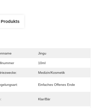
 Produkts
enname
Jingu
llnummer
10ml
triezwecke:
Medizin/Kosmetik
egelungsart:
Einfaches Offenes Ende
:
Klar/Bär