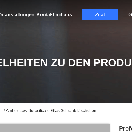
eranstaltungen
Kontakt mit uns
Zitat
G
ELHEITEN ZU DEN PROD
em / Amber Low Borosilicate Glas Schraubfläschchen
Prof