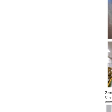
Zer
Chen
ame