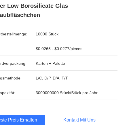
r Low Borosilicate Glas
aubfläschchen
tbestellmenge:
10000 Stück
$0.0265 - $0.0277/pieces
rdverpackung:
Karton + Palette
ngsmethode:
L/C, D/P, D/A, T/T,
apazität:
3000000000 Stück/Stück pro Jahr
ste Preis Erhalten
Kontakt Mit Uns