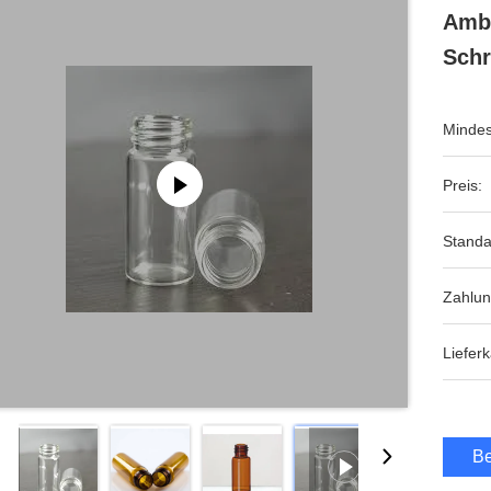
Ambe
Schr
Mindes
Preis:
Standa
Zahlu
Lieferk
Be