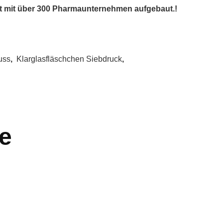
it mit über 300 Pharmaunternehmen aufgebaut.!
uss
,
Klarglasfläschchen Siebdruck
,
e