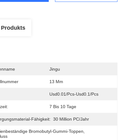
 Produkts
enname
Jingu
llnummer
13 Mm
Usd0.01/pcs-Usd0.1/pcs
zeit:
7 Bis 10 Tage
rgungsmaterial-Fähigkeit:
30 Million PC/Jahr
ienbeständige Bromobutyl-Gummi-Toppen
, 
luss