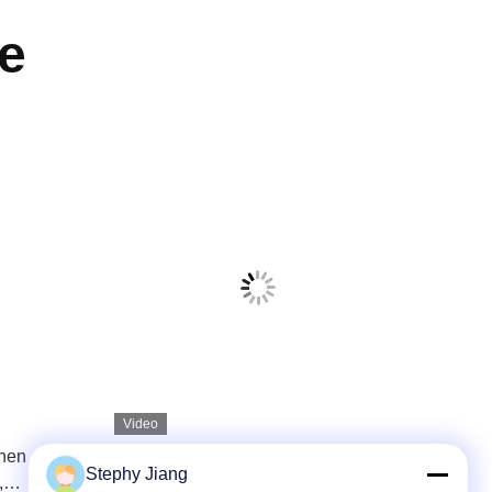
e
Video
chen aus
Pharmazeutischer 13-mm-
Stephy Jiang
,
Brombutyl-Gummistopfen zur