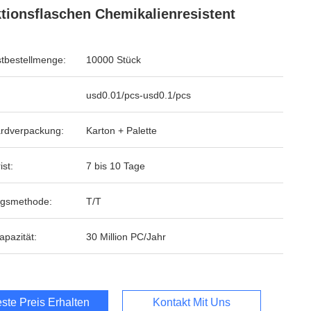
ktionsflaschen Chemikalienresistent
tbestellmenge:
10000 Stück
usd0.01/pcs-usd0.1/pcs
rdverpackung:
Karton + Palette
ist:
7 bis 10 Tage
ngsmethode:
T/T
apazität:
30 Million PC/Jahr
ste Preis Erhalten
Kontakt Mit Uns