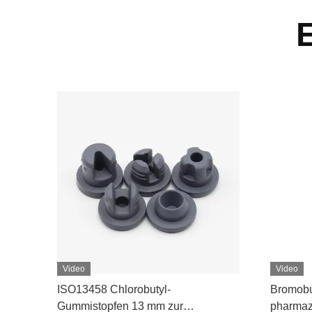
Video
Video
pfen
ISO13458 Chlorobutyl-
Bromobu
Gummistopfen 13 mm zur
pharmaze