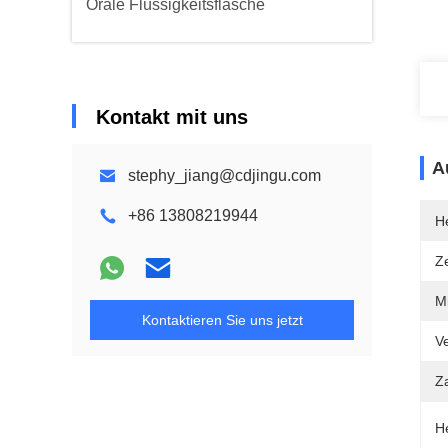
Orale Flüssigkeitsflasche
Kontakt mit uns
A
stephy_jiang@cdjingu.com
+86 13808219944
He
Ze
M
Kontaktieren Sie uns jetzt
V
Z
H