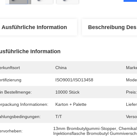
Ausführliche Information
Beschreibung Des
usführliche Information
rkunftsort
China
Mark
rtifizierung
ISO9001/ISO13458
Mode
in Bestellmenge:
10000 Stück
Preis:
erpackung Informationen:
Karton + Palette
Liefer
ahlungsbedingungen:
T/T
Verso
13mm Brombutylgummi-Stopper
, 
Chemikal
ervorheben:
Injektionsflasche Bromobutyl Gummiversch