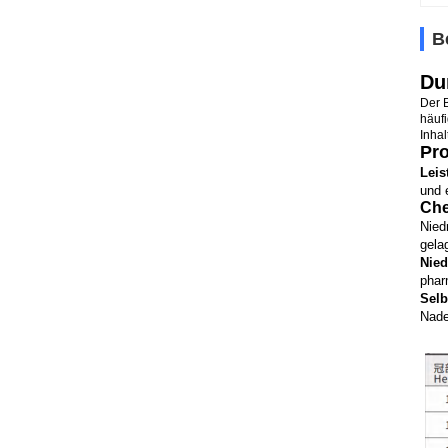
B
Du
Der 
häuf
Inhal
Pr
Leis
und 
Che
Nied
gela
Nied
phar
Selb
Nade