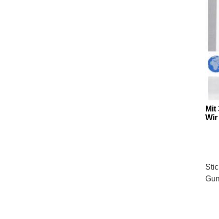
Mit
Wir
Sti
Gum