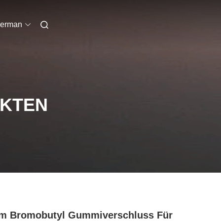
erman
UKTEN
m Bromobutyl Gummiverschluss Für