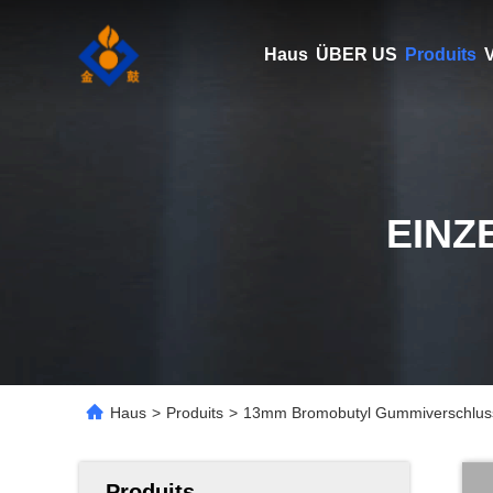
Haus
ÜBER US
Produits
V
EINZ
Haus
>
Produits
>
13mm Bromobutyl Gummiverschluss f
Produits