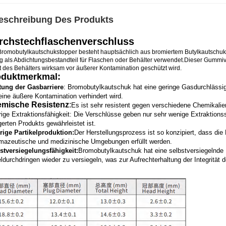
eschreibung Des Produkts
rchstechflaschenverschluss
Bromobutylkautschukstopper besteht hauptsächlich aus bromiertem Butylkautschuk 
ig als Abdichtungsbestandteil für Flaschen oder Behälter verwendet.Dieser Gummiv
t des Behälters wirksam vor äußerer Kontamination geschützt wird.
oduktmerkmal:
tung der Gasbarriere
: Bromobutylkautschuk hat eine geringe Gasdurchlässigke
eine äußere Kontamination verhindert wird.
mische Resistenz
:
Es ist sehr resistent gegen verschiedene Chemikalien
rige Extraktionsfähigkeit: Die Verschlüsse geben nur sehr wenige Extraktio
gerten Produkts gewährleistet ist.
rige Partikelproduktion:
Der Herstellungsprozess ist so konzipiert, dass die
mazeutische und medizinische Umgebungen erfüllt werden.
stversiegelungsfähigkeit:
Bromobutylkautschuk hat eine selbstversiegelnde 
ldurchdringen wieder zu versiegeln, was zur Aufrechterhaltung der Integrität d