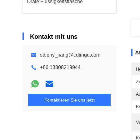
Orale Flüssigkeitsflasche
Kontakt mit uns
A
stephy_jiang@cdjingu.com
+86 13808219944
He
Ze
A
Kontaktieren Sie uns jetzt
K
V
Ka