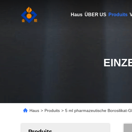
Haus
ÜBER US
Produits
V
EINZ
Haus
>
Produits
>
5 ml pharmazeutische Borosilikat-G
Produits