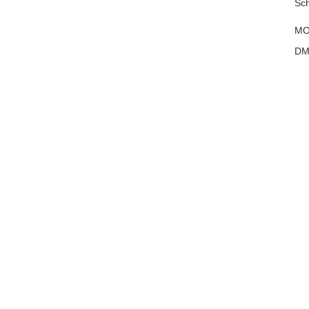
Sch
M
DM