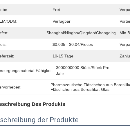
robe:
Frei
Verpa
EM/ODM:
Verfügbar
Vortei
afen:
Shanghai/Ningbo/Qingdao/Chongqing
Min B
eis:
$0.035 - $0.04/pieces
Verpa
eferzeit:
10-15 Tage
Zahl
3000000000 Stück/Stück Pro 
ersorgungsmaterial-Fähigkeit:
Jahr
Pharmazeutische Fläschchen aus Borosilik
ervorheben:
Fläschchen aus Borosilikat-Glas
eschreibung Des Produkts
schreibung der Produkte