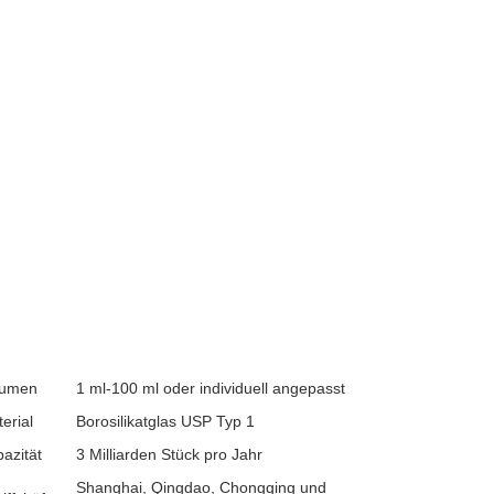
lumen
1 ml-100 ml oder individuell angepasst
erial
Borosilikatglas USP Typ 1
azität
3 Milliarden Stück pro Jahr
Shanghai, Qingdao, Chongqing und