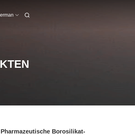
erman
UKTEN
 Pharmazeutische Borosilikat-