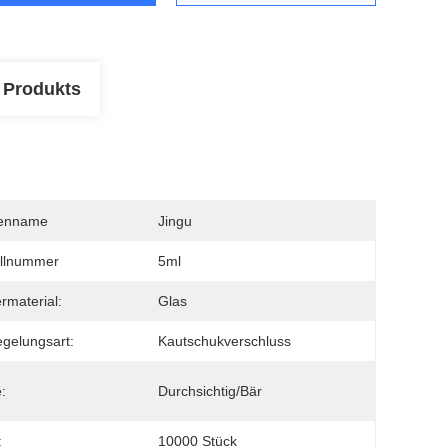
 Produkts
enname
Jingu
llnummer
5ml
rmaterial:
Glas
egelungsart:
Kautschukverschluss
:
Durchsichtig/Bär
:
10000 Stück