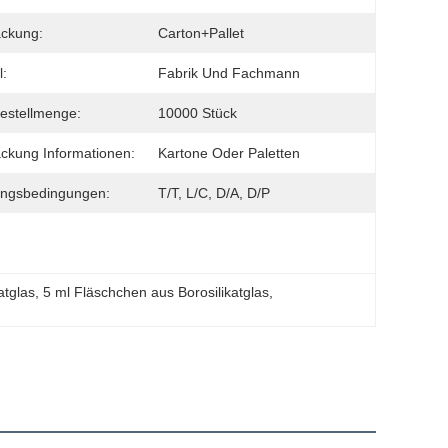
ckung:
Carton+Pallet
l:
Fabrik Und Fachmann
estellmenge:
10000 Stück
ckung Informationen:
Kartone Oder Paletten
ungsbedingungen:
T/T, L/C, D/A, D/P
atglas
, 
5 ml Fläschchen aus Borosilikatglas
, 