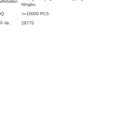
iffshäfen
Ningbo.
OQ
>=10000 PCS
F-Nr.:
28775