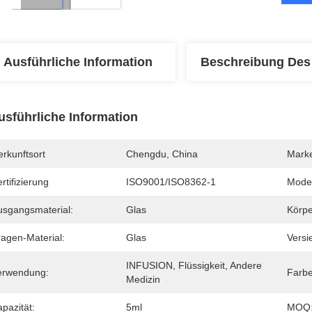
Ausführliche Information
Beschreibung Des
usführliche Information
rkunftsort
Chengdu, China
Mark
rtifizierung
ISO9001/ISO8362-1
Mode
usgangsmaterial:
Glas
Körpe
ragen-Material:
Glas
Versi
INFUSION, Flüssigkeit, Andere 
erwendung:
Farbe
Medizin
pazität:
5ml
MOQ