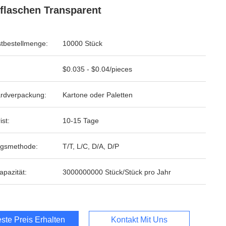
flaschen Transparent
tbestellmenge:
10000 Stück
$0.035 - $0.04/pieces
rdverpackung:
Kartone oder Paletten
ist:
10-15 Tage
ngsmethode:
T/T, L/C, D/A, D/P
apazität:
3000000000 Stück/Stück pro Jahr
ste Preis Erhalten
Kontakt Mit Uns