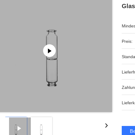
Glas
Mindes
Preis:
Standa
Lieferfr
Zahlu
Lieferk
Be