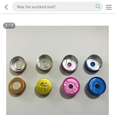
2
/
3