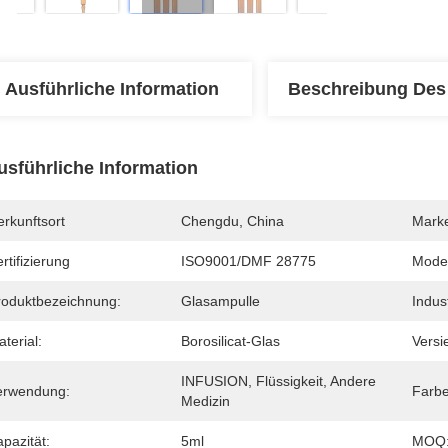
Ausführliche Information
Beschreibung Des
usführliche Information
rkunftsort
Chengdu, China
Mark
rtifizierung
ISO9001/DMF 28775
Mode
roduktbezeichnung:
Glasampulle
Indus
terial:
Borosilicat-Glas
Versi
INFUSION, Flüssigkeit, Andere 
erwendung:
Farbe
Medizin
pazität:
5ml
MOQ