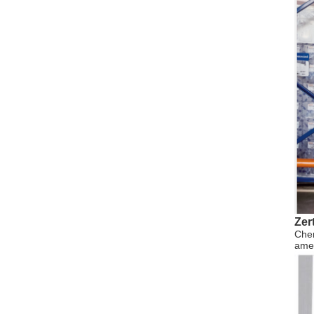
Zer
Chen
ame