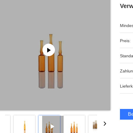
Verw
Mindes
Preis:
Standa
Zahlu
Lieferk
Be