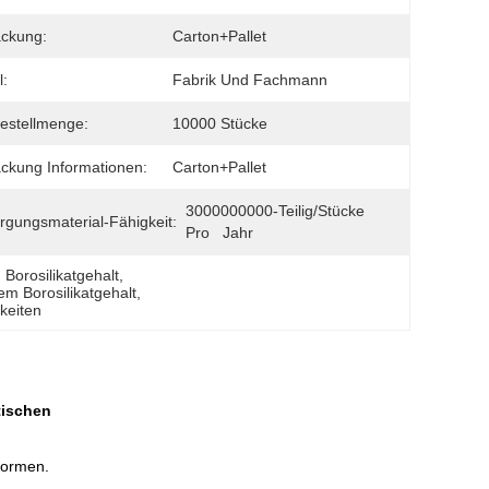
ckung:
Carton+Pallet
l:
Fabrik Und Fachmann
estellmenge:
10000 Stücke
ckung Informationen:
Carton+Pallet
3000000000-Teilig/Stücke 
rgungsmaterial-Fähigkeit:
Pro   Jahr
 Borosilikatgehalt
, 
em Borosilikatgehalt
, 
keiten
tischen
Formen.