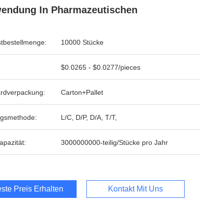
endung In Pharmazeutischen
tbestellmenge:
10000 Stücke
$0.0265 - $0.0277/pieces
rdverpackung:
Carton+Pallet
ngsmethode:
L/C, D/P, D/A, T/T,
apazität:
3000000000-teilig/Stücke pro Jahr
ste Preis Erhalten
Kontakt Mit Uns