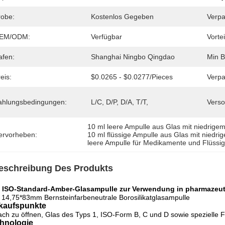
robe:
Kostenlos Gegeben
Verpa
EM/ODM:
Verfügbar
Vortei
afen:
Shanghai Ningbo Qingdao
Min B
eis:
$0.0265 - $0.0277/pieces
Verpa
ahlungsbedingungen:
L/C, D/P, D/A, T/T,
Verso
10 ml leere Ampulle aus Glas mit niedrigem
ervorheben:
10 ml flüssige Ampulle aus Glas mit niedrig
leere Ampulle für Medikamente und Flüssig
eschreibung Des Produkts
l ISO-Standard-Amber-Glasampulle zur Verwendung in pharmazeu
 14,75*83mm Bernsteinfarbeneutrale Borosilikatglasampulle
kaufspunkte
ach zu öffnen, Glas des Typs 1, ISO-Form B, C und D sowie spezielle 
hnologie