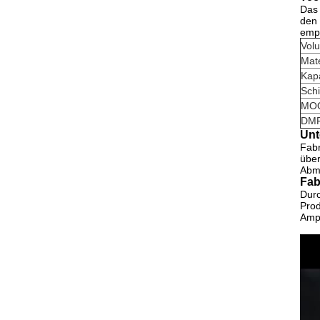
Das 
den 
empf
Vol
Mate
Kapa
Schi
MO
DM
Unt
Fabr
über
Abm
Fab
Durc
Prod
Amp