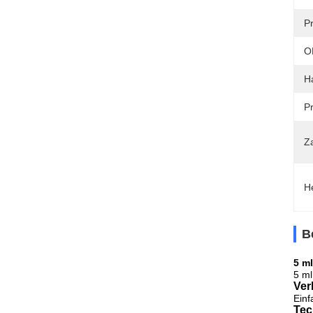
P
O
H
Pr
Z
H
B
5 m
5 ml
Ver
Einf
Tec