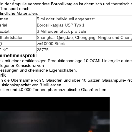
in der Ampulle verwendete Borosilikatglas ist chemisch und thermisch 
Transport macht.
indliche Materialien.
umen
5 ml oder individuell angepasst
rial
Borosilikatglas USP Typ 1
zität
3 Milliarden Stück pro Jahr
fffahrtshäfen
Shanghai, Qingdao, Chongqing, Ningbo und Chen
Q
>=10000 Stück
F NO
28775
ernehmensprofil
ik mit einer erstklassigen Produktionsanlage 10 OCMI-Linien,die aut
legener Konsistenz von
essungen und chemische Eigenschaften.
rik
h die Übernahme von 5 Glasöfen und über 40 Satzen Glasampulle-Prod
uktionskapazität von 3 Milliarden
ullen und 40.000 Tonnen pharmazeutische Glasröhrchen.