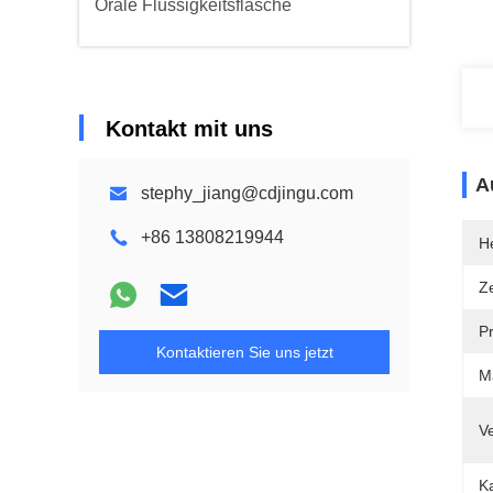
Orale Flüssigkeitsflasche
Kontakt mit uns
A
stephy_jiang@cdjingu.com
+86 13808219944
He
Ze
P
Kontaktieren Sie uns jetzt
Ma
V
Ka