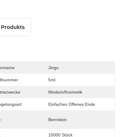
 Produkts
enname
Jingu
llnummer
5ml
triezwecke:
Medizin/Kosmetik
egelungsart:
Einfaches Offenes Ende
:
Bernstein
:
10000 Stück