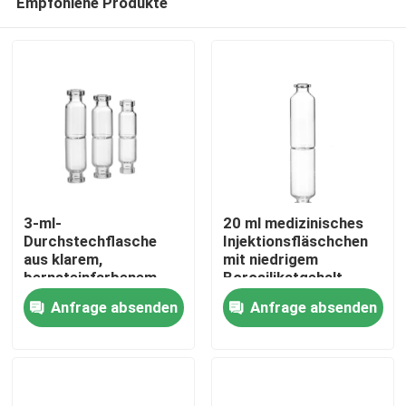
Empfohlene Produkte
3-ml-
20 ml medizinisches
Durchstechflasche
Injektionsfläschchen
aus klarem,
mit niedrigem
bernsteinfarbenem,
Borosilikatgehalt
Zu Hause
neutralem Borosilikat-
Anfrage absenden
Anfrage absenden
Röhrenglas mit
hervorragender
Produkte
hydrolytischer
Beständigkeit
Über uns