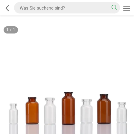
1
/
1