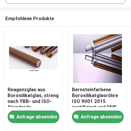
Empfohlene Produkte
Reagenzglas aus
Bernsteinfarbene
Zu Hause
Borosilikatglas, streng
Borosilikatglasröhre
nach YBB- und ISO-
ISO 9001 2015
Standards
zertifiziert und DMF-
Produkte
Nr. 28775 konform für
Anfrage absenden
Anfrage absenden
industrielle
Anwendungen
Über uns