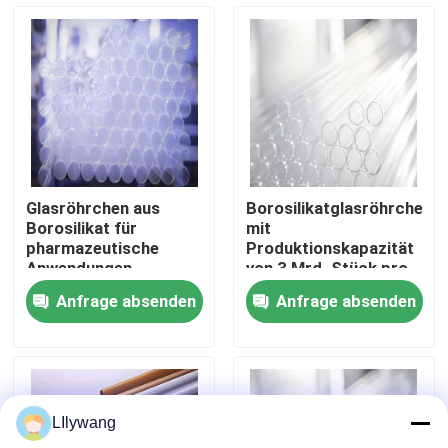
Werksbesichtigung
Qualitätskontrolle
Kontakt mit uns
Glasröhrchen aus
Borosilikatglasröhrchen
Borosilikat für
mit
Neuigkeiten
pharmazeutische
Produktionskapazität
Anwendungen
von 3 Mrd. Stück pro
Jahr DMF NO 28775
Anfrage absenden
Anfrage absenden
blog
Fläschchen aus Borosilikatglas
LIlywang
Röhrenglasphiolen