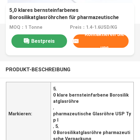
5,0 klares bernsteinfarbenes
Borosilikatglasröhrchen für pharmazeutische
Verpackungen USP Typ I
MOQ：1 Tonne
Preis：1.4-1.6USD/KG
Kontaktieren Sie
Bestpreis
uns
PRODUKT-BESCHREIBUNG
5
,
0 klare bernsteinfarbene Borosilik
atglasröhre
,
Markieren:
pharmazeutische Glasröhre USP Ty
p I
,
5
,
0 Borosilikatglasröhre pharmazeuti
sche Verpackung