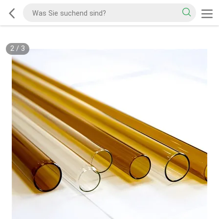
2
/
3