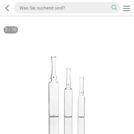
2
/
10