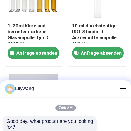
Werksbesichtigung
1-20ml Klare und
10 ml durchsichtige
bernsteinfarbene
ISO-Standard-
Qualitätskontrolle
Glasampulle Typ D
Arzneimittelampulle
nach ISO
Typ D
Anfrage absenden
Anfrage absenden
Kontakt mit uns
Neuigkeiten
LIlywang
blog
7:08 AM
Fläschchen aus Borosilikatglas
Good day, what product are you looking 
for?
Röhrenglasphiolen
Ampulle aus klarem
1ml-20ml Typ D Klare