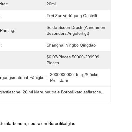
ität:
20ml
:
Frei Zur Verfügung Gestellt
Seide Sceen Druck (annehmen 
Printing:
Besonders Angefertigt)
:
Shanghai Ningbo Qingdao
$0.07/pieces 50000-299999 
Pieces
3000000000-Teilig/Stücke 
rgungsmaterial-Fähigkeit:
Pro   Jahr
glasflasche
, 
20 ml klare neutrale Borosilikatglasflasche
, 
teinfarbenem, neutralem Borosilikatglas