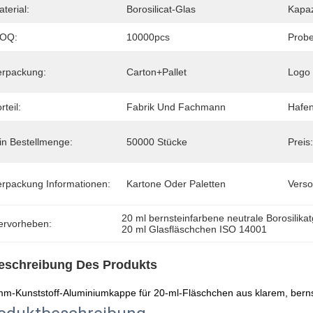
terial:
Borosilicat-Glas
Kapaz
OQ:
10000pcs
Probe
erpackung:
Carton+Pallet
Logo 
rteil:
Fabrik Und Fachmann
Hafen
in Bestellmenge:
50000 Stücke
Preis:
erpackung Informationen:
Kartone Oder Paletten
Verso
20 ml bernsteinfarbene neutrale Borosilikat
ervorheben:
20 ml Glasfläschchen ISO 14001
eschreibung Des Produkts
m-Kunststoff-Aluminiumkappe für 20-ml-Fläschchen aus klarem, berns