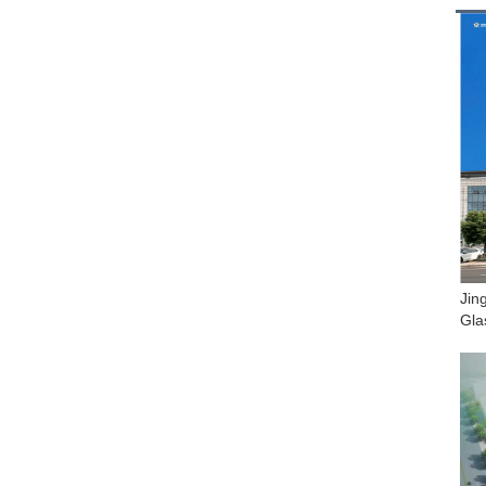
Jin
Gla