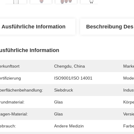
Ausführliche Information
Beschreibung Des
usführliche Information
rkunftsort
Chengdu, China
Mark
rtifizierung
ISO9001/ISO 14001
Mode
berflächenbehandlung:
Siebdruck
Indus
rundmaterial:
Glas
Körpe
ragen-Material:
Glas
Versi
ebrauch:
Andere Medizin
Farbe