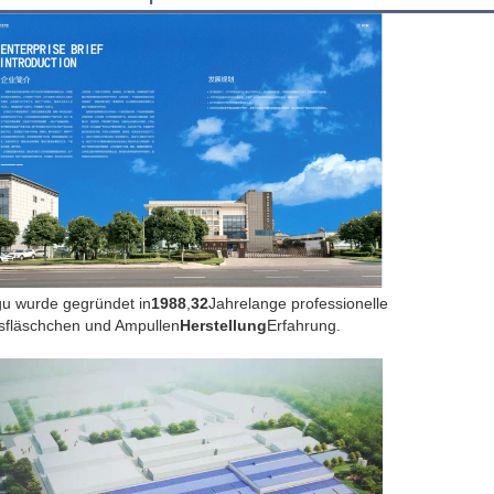
gu wurde gegründet in
1988
,
32
Jahrelange professionelle
sfläschchen und Ampullen
Herstellung
Erfahrung.