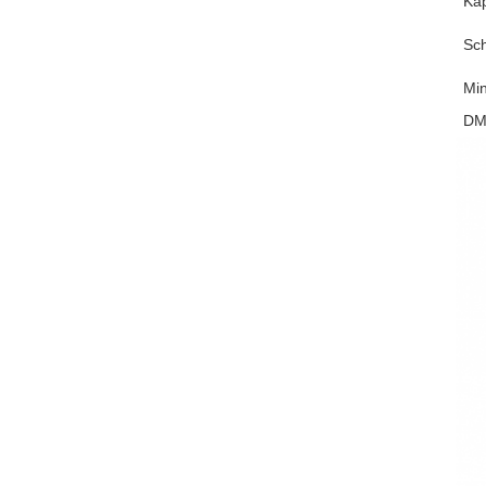
Kap
Sch
Mi
DM