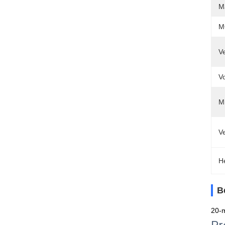
Ma
M
V
Vo
M
V
H
B
20-m