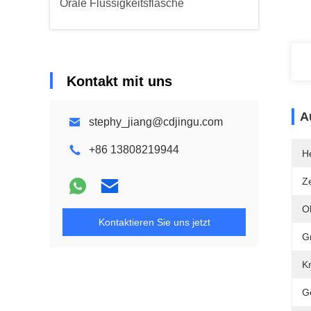
Orale Flüssigkeitsflasche
Kontakt mit uns
A
stephy_jiang@cdjingu.com
+86 13808219944
He
Ze
O
Kontaktieren Sie uns jetzt
G
K
G