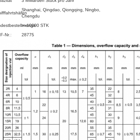
azität
3 Milliarden Stück pro Jahr
Shanghai, Qingdao, Qiongqing, Ningbo,
ifffahrtshäfen
Chengdu
ndestbestellmenge
>=10000 STK
F-Nr.:
28775