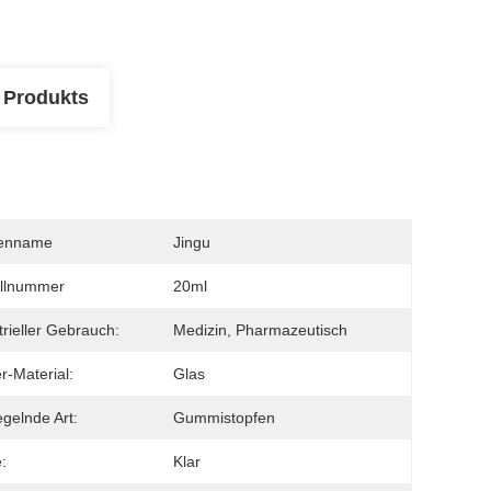
 Produkts
enname
Jingu
llnummer
20ml
trieller Gebrauch:
Medizin, Pharmazeutisch
r-Material:
Glas
egelnde Art:
Gummistopfen
:
Klar