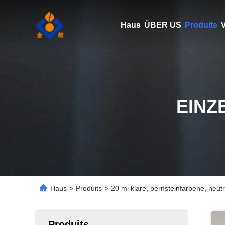
Haus
ÜBER US
Produits
V
EINZ
Haus
>
Produits
>
20 ml klare, bernsteinfarbene, neut
Produits