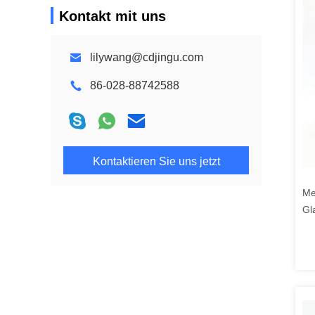
Kontakt mit uns
lilywang@cdjingu.com
86-028-88742588
Kontaktieren Sie uns jetzt
Me
Gl
ml
Rö