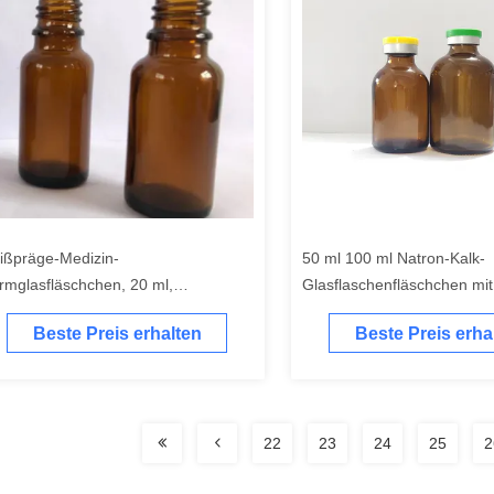
ißpräge-Medizin-
50 ml 100 ml Natron-Kalk-
rmglasfläschchen, 20 ml,
Glasflaschenfläschchen mit
rnsteinfarbene Tropfflasche aus
Gummistopfen und Kappen
Beste Preis erhalten
Beste Preis erha
as mit ätherischen Ölen
22
23
24
25
2