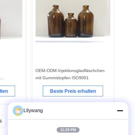
OEM-ODM-Injektionsglasfläschchen
mit Gummistopfen ISO9001
lten
Beste Preis erhalten
LIlywang
6
27
28
29
11:29 PM