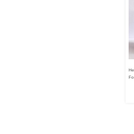
He
Fo
be
Gl