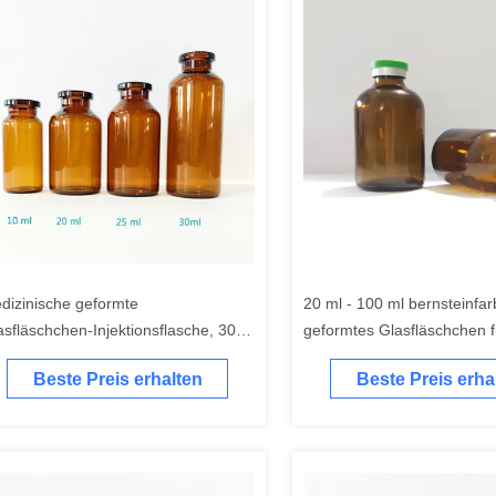
dizinische geformte
20 ml - 100 ml bernsteinfa
asfläschchen-Injektionsflasche, 30
geformtes Glasfläschchen f
, bernsteinfarbenes
Antibiotika-Injektionsglasf
Beste Preis erhalten
Beste Preis erha
hrenglasfläschchen