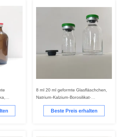
mte
8 ml 20 ml geformte Glasfläschchen,
ka,
Natrium-Kalzium-Borosilikat-
Antibiotikafläschchen
lten
Beste Preis erhalten