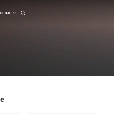
erman
te