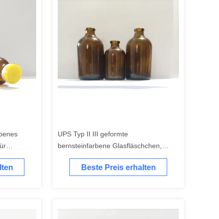
rbenes
UPS Typ II III geformte
ür
bernsteinfarbene Glasfläschchen,
läschchen
pharmazeutische Glasverpackung, 20
lten
Beste Preis erhalten
ml, 30 ml, 50 ml, 100 ml