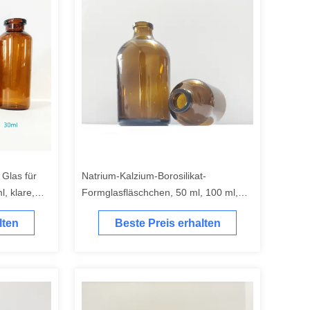
Glas für
Natrium-Kalzium-Borosilikat-
, klare,
Formglasfläschchen, 50 ml, 100 ml,
hchen mit
bernsteinfarbene pharmazeutische
lten
Beste Preis erhalten
Glasflasche