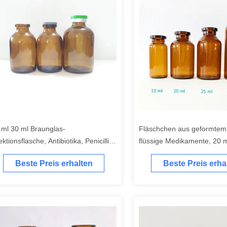
 ml 30 ml Braunglas-
Fläschchen aus geformtem 
ektionsflasche, Antibiotika, Penicillin,
flüssige Medikamente, 20 ml
ere Glasfläschchen
bernsteinfarbene Glasfläsc
Beste Preis erhalten
Beste Preis erha
Gummistopfen