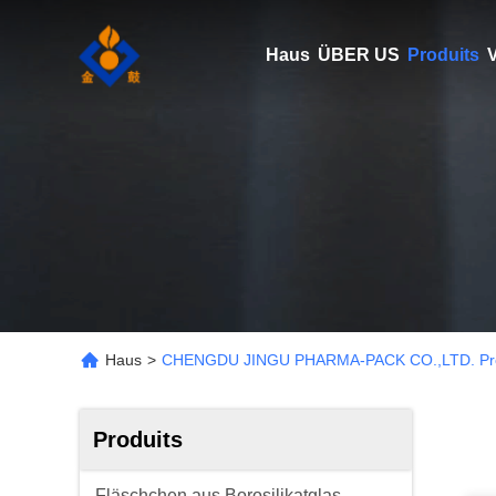
Haus
ÜBER US
Produits
V
Haus
>
CHENGDU JINGU PHARMA-PACK CO.,LTD. Pro
Produits
Fläschchen aus Borosilikatglas