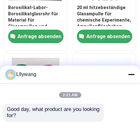
Borosilikat-Labor-
20 ml hitzebeständige
Borosilikatglasrohr für
Glasampulle für
Material für
chemische Experimente,
Glasampullen und
Ampullenfläschchen
röhrenförmige Vials
Anfrage absenden
Anfrage absenden
LIlywang
2:21 AM
Zu Hause
Good day, what product are you looking 
for?
15 ml Glasflaschen
Industrielle Medizin 100
Produkte
Warmstempel
ml Glasflasche mit
Oberflächenbehandlung
Gummiverschluss und
für Medizinflaschen
Glaskappe Natürliche
Über uns